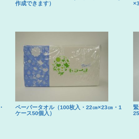
作成できます）
×
・
ペーパータオル（100枚入・22㎝×23㎝・1
緊
ケース50個入）
2