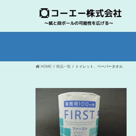
コ
ナ
ン
ビ
テ
ゲ
ン
ー
ツ
シ
へ
ョ
ス
ン
キ
に
ッ
移
HOME
商品一覧
トイレット、ペーパータオル
プ
動