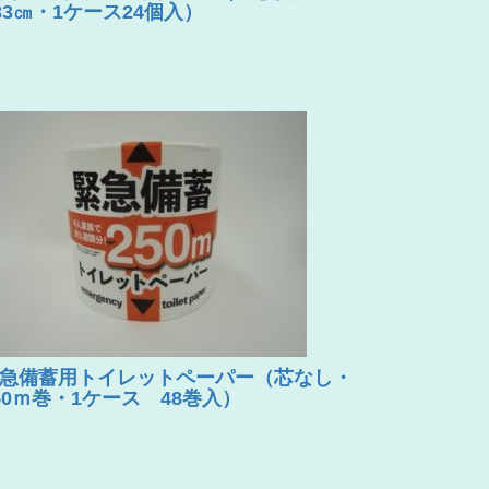
33㎝・1ケース24個入）
急備蓄用トイレットペーパー（芯なし・
50ｍ巻・1ケース 48巻入）